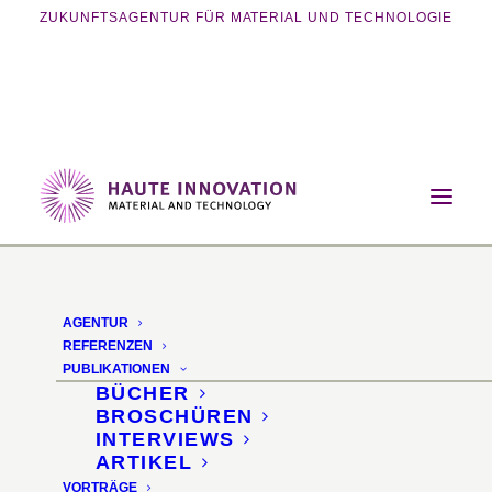
ZUKUNFTSAGENTUR FÜR MATERIAL UND TECHNOLOGIE
Home
Magazin
Energie
Terracotta Solardachziegel
AGENTUR
Terracotta
REFERENZEN
PUBLIKATIONEN
Solardachziegel
BÜCHER
BROSCHÜREN
INTERVIEWS
Unsichtbare
ARTIKEL
VORTRÄGE