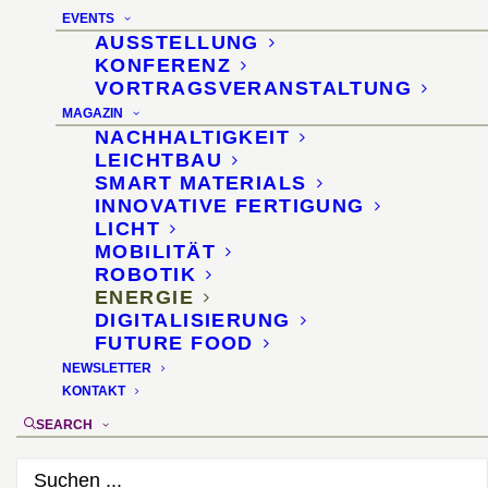
Photovoltaiklösung für
EVENTS
antike Stätten
AUSSTELLUNG
KONFERENZ
VORTRAGSVERANSTALTUNG
10. Mai 2023
MAGAZIN
NACHHALTIGKEIT
LEICHTBAU
SMART MATERIALS
INNOVATIVE FERTIGUNG
LICHT
MOBILITÄT
ROBOTIK
ENERGIE
DIGITALISIERUNG
FUTURE FOOD
NEWSLETTER
KONTAKT
SEARCH