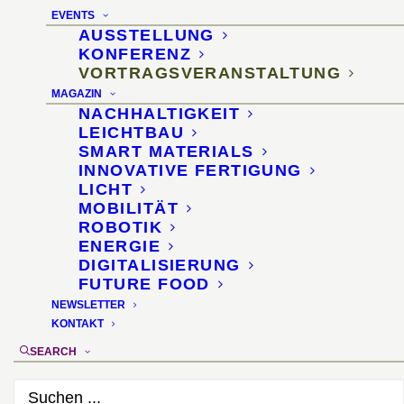
EVENTS
AUSSTELLUNG
KONFERENZ
VORTRAGSVERANSTALTUNG
MAGAZIN
NACHHALTIGKEIT
LEICHTBAU
SMART MATERIALS
3D-Drucken für die
INNOVATIVE FERTIGUNG
LICHT
Architektur und das
MOBILITÄT
ROBOTIK
Bauwesen
ENERGIE
DIGITALISIERUNG
FUTURE FOOD
Abendevent zu
NEWSLETTER
KONTAKT
generativen
SEARCH
Fertigungsverfahren mit