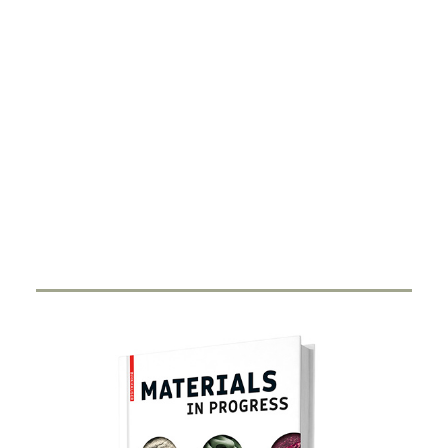
DIGITALISIERUNG
Smart Ring
27. FEBRUAR 2024
Durch Miniaturisierung von Sensorik und Antenne in
einen Ring haben Start-Ups…