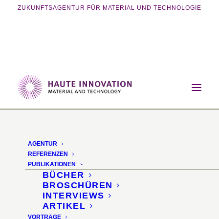
ZUKUNFTSAGENTUR FÜR MATERIAL UND TECHNOLOGIE
Home
Magazin
Mobilität
eActros Elektro-LKW feiert Weltpremiere
AGENTUR
eActros feiert
REFERENZEN
PUBLIKATIONEN
Weltpremiere
BÜCHER
BROSCHÜREN
INTERVIEWS
Mercedes investiert in
ARTIKEL
VORTRÄGE