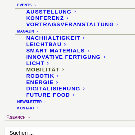
Elektromobilität für
EVENTS
schwere Verteiler-Lkw
AUSSTELLUNG
KONFERENZ
VORTRAGSVERANSTALTUNG
14. Juli 2021
MAGAZIN
NACHHALTIGKEIT
LEICHTBAU
SMART MATERIALS
INNOVATIVE FERTIGUNG
LICHT
MOBILITÄT
ROBOTIK
ENERGIE
DIGITALISIERUNG
FUTURE FOOD
NEWSLETTER
KONTAKT
SEARCH