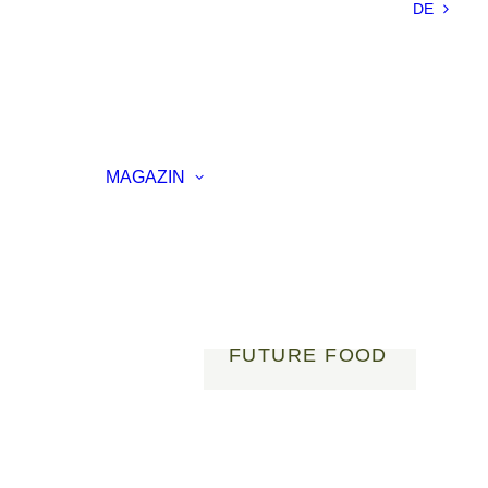
DE
NACHHALTIGKEIT
LEICHTBAU
SMART
MATERIALS
INNOVATIVE
ELLUNG
FERTIGUNG
MAGAZIN
RENZ
LICHT
AGSVERANSTALTUNG
MOBILITÄT
ROBOTIK
ENERGIE
DIGITALISIERUNG
FUTURE FOOD