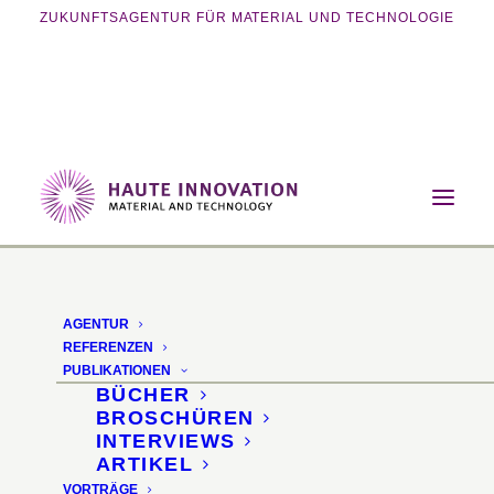
ZUKUNFTSAGENTUR FÜR MATERIAL UND TECHNOLOGIE
Home
Vorträge
Materials of the Future
Materials of the Future
AGENTUR
REFERENZEN
Materials Matter – Non-
PUBLIKATIONEN
BÜCHER
Tox Day · Slovenian
BROSCHÜREN
INTERVIEWS
Chamber of Commerce
ARTIKEL
VORTRÄGE