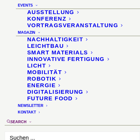
and Industry (GZS) ·
EVENTS
AUSSTELLUNG
Ljubljana/Slowenien
KONFERENZ
VORTRAGSVERANSTALTUNG
3. Juni 2025
MAGAZIN
NACHHALTIGKEIT
LEICHTBAU
SMART MATERIALS
INNOVATIVE FERTIGUNG
LICHT
MOBILITÄT
ROBOTIK
ENERGIE
DIGITALISIERUNG
FUTURE FOOD
NEWSLETTER
KONTAKT
SEARCH