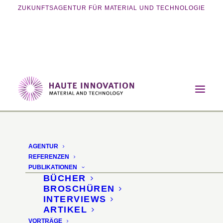
ZUKUNFTSAGENTUR FÜR MATERIAL UND TECHNOLOGIE
Home
Vorträge
Future Furniture
Future Furniture
AGENTUR
REFERENZEN
Kunstgewerbemuseum ·
PUBLIKATIONEN
BÜCHER
Berlin
BROSCHÜREN
INTERVIEWS
ARTIKEL
29. Mai 2026, 15–17 Uhr
VORTRÄGE