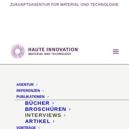
ZUKUNFTSAGENTUR FÜR MATERIAL UND TECHNOLOGIE
Home
Publikationen
Interviews
Smart Revolution
AGENTUR
Smart Revolution
REFERENZEN
PUBLIKATIONEN
BÜCHER
Elly Li spricht mit Prof.
BROSCHÜREN
INTERVIEWS
Dr. Sascha Peters
ARTIKEL
VORTRÄGE