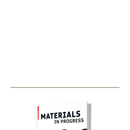
DIGITALISIERUNG
Smart Ring
27. FEBRUAR 2024
Durch Miniaturisierung von Sensorik und Antenne in
einen Ring haben Start-Ups…