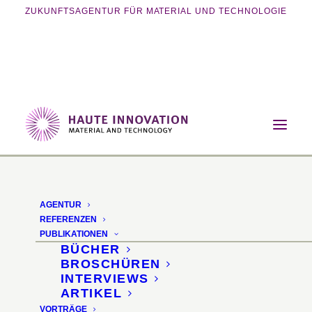
ZUKUNFTSAGENTUR FÜR MATERIAL UND TECHNOLOGIE
Home
Magazin
Nachhaltigkeit
Recyclingfähiges Epoxidharz
AGENTUR
Recyclingfähiges
REFERENZEN
PUBLIKATIONEN
Epoxidharz für
BÜCHER
BROSCHÜREN
Faserverbundbauteile
INTERVIEWS
ARTIKEL
VORTRÄGE