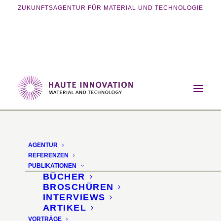
ZUKUNFTSAGENTUR FÜR MATERIAL UND TECHNOLOGIE
Home
Magazin
Nachhaltigkeit
Bundespreis Ecodesign 2025
AGENTUR
Bundespreis Ecodesign
REFERENZEN
PUBLIKATIONEN
2025
BÜCHER
BROSCHÜREN
INTERVIEWS
Von Särgen aus Pilzen
ARTIKEL
VORTRÄGE