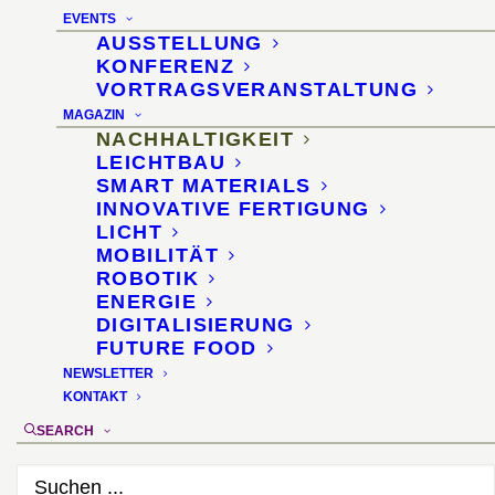
und zirkulären Hightech-
EVENTS
Produkten
AUSSTELLUNG
KONFERENZ
VORTRAGSVERANSTALTUNG
8. Dezember 2025
MAGAZIN
NACHHALTIGKEIT
LEICHTBAU
SMART MATERIALS
INNOVATIVE FERTIGUNG
LICHT
MOBILITÄT
ROBOTIK
ENERGIE
DIGITALISIERUNG
FUTURE FOOD
NEWSLETTER
KONTAKT
SEARCH