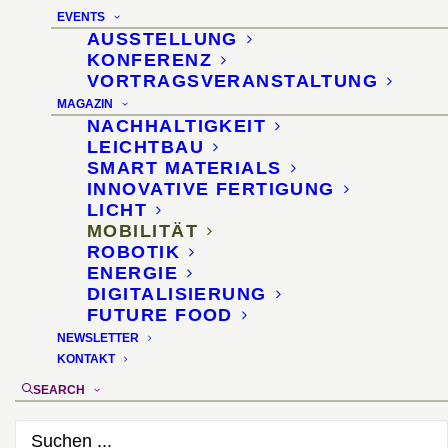
EVENTS
KI-Auswertung sorgt für
AUSSTELLUNG
KONFERENZ
weniger Mikroplastik
VORTRAGSVERANSTALTUNG
MAGAZIN
24. Mai 2026
NACHHALTIGKEIT
LEICHTBAU
SMART MATERIALS
INNOVATIVE FERTIGUNG
LICHT
MOBILITÄT
ROBOTIK
ENERGIE
DIGITALISIERUNG
FUTURE FOOD
NEWSLETTER
KONTAKT
SEARCH