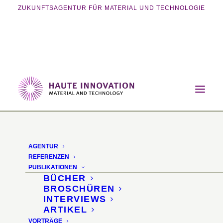
ZUKUNFTSAGENTUR FÜR MATERIAL UND TECHNOLOGIE
Home
Magazin
Mobilität
Weniger Reifenabrieb dank neuer
Sensortechnik
AGENTUR
REFERENZEN
Verringerter
PUBLIKATIONEN
BÜCHER
Reifenabrieb dank neuer
BROSCHÜREN
INTERVIEWS
Sensortechnik
ARTIKEL
VORTRÄGE