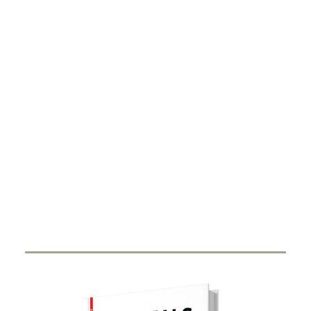
DIGITALISIERUNG
Smart Ring
27. FEBRUAR 2024
Durch Miniaturisierung von Sensorik und Antenne in
einen Ring haben Start-Ups…