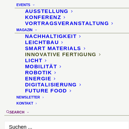
EVENTS
AUSSTELLUNG
KONFERENZ
VORTRAGSVERANSTALTUNG
MAGAZIN
NACHHALTIGKEIT
MetAK Kunststoff-
LEICHTBAU
SMART MATERIALS
Metamaterial
INNOVATIVE FERTIGUNG
LICHT
MOBILITÄT
ROBOTIK
Klebstoff mit
ENERGIE
DIGITALISIERUNG
unterschiedlichen
FUTURE FOOD
NEWSLETTER
Härtegraden
KONTAKT
SEARCH
31. Oktober 2018