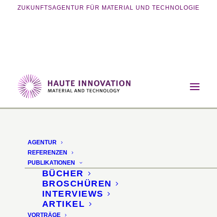
ZUKUNFTSAGENTUR FÜR MATERIAL UND TECHNOLOGIE
Home
Vorträge
Zirkuläre Baustoffe und Biomaterialien
AGENTUR
Zirkuläre Baustoffe und
REFERENZEN
PUBLIKATIONEN
Biomaterialien
BÜCHER
BROSCHÜREN
INTERVIEWS
16. avela Fachtagung ·
ARTIKEL
VORTRÄGE