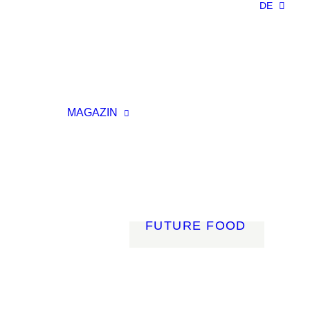
DE
NACHHALTIGKEIT
LEICHTBAU
SMART
MATERIALS
INNOVATIVE
ELLUNG
FERTIGUNG
MAGAZIN
RENZ
LICHT
AGSVERANSTALTUNG
MOBILITÄT
ROBOTIK
ENERGIE
DIGITALISIERUNG
FUTURE FOOD