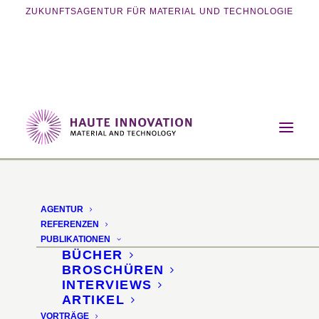
ZUKUNFTSAGENTUR FÜR MATERIAL UND TECHNOLOGIE
Home
Magazin
Energie
Algenfassade
AGENTUR
Algenfassade
REFERENZEN
PUBLIKATIONEN
BÜCHER
Bioreaktive Glasfassade
BROSCHÜREN
INTERVIEWS
zur Energiegewinnung
ARTIKEL
VORTRÄGE